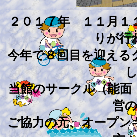
２０１７年 １１月１
りが行
今年で８回目を迎える
当館のサークル（能面
営
ご協力の元、オープン