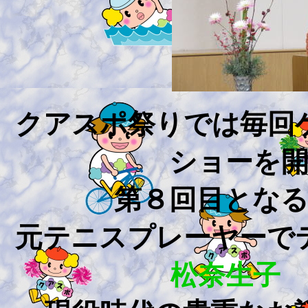
クアスポ祭りでは毎回
ショーを
第８回目とな
元テニスプレーヤー
松奈生子